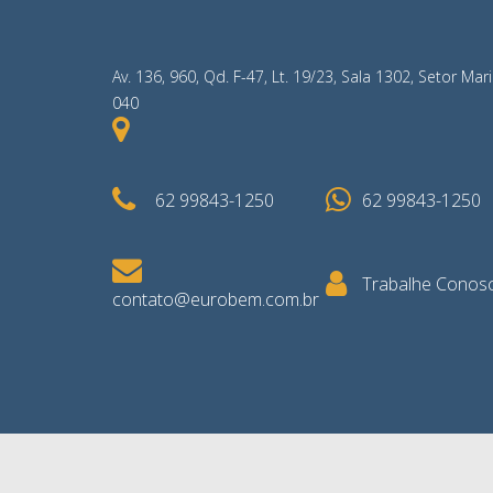
Av. 136, 960, Qd. F-47, Lt. 19/23, Sala 1302, Setor Mar
040
62 99843-1250
62 99843-1250
Trabalhe Conos
contato@eurobem.com.br