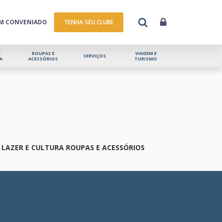
UM CONVENIADO
TENHA SEU CLUBE
E
ROUPAS E
VIAGEM E
SERVIÇOS
A
ACESSÓRIOS
TURISMO
LAZER E CULTURA
ROUPAS E ACESSÓRIOS